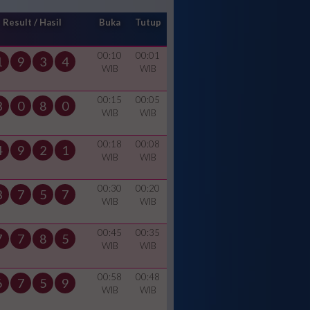
Result / Hasil
Buka
Tutup
00:10
00:01
1
9
3
4
WIB
WIB
00:15
00:05
3
0
8
0
WIB
WIB
00:18
00:08
4
9
2
1
WIB
WIB
00:30
00:20
3
7
5
7
WIB
WIB
00:45
00:35
7
7
8
5
WIB
WIB
00:58
00:48
6
7
5
9
WIB
WIB