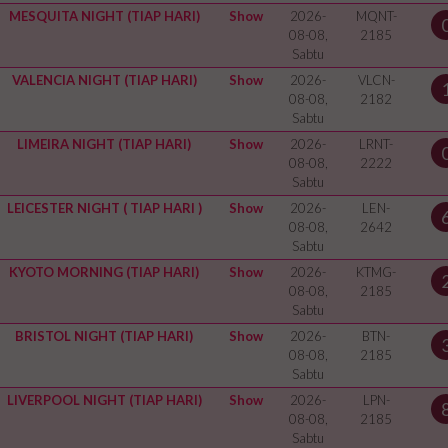
MESQUITA NIGHT (TIAP HARI)
Show
2026-
MQNT-
08-08,
2185
Sabtu
VALENCIA NIGHT (TIAP HARI)
Show
2026-
VLCN-
08-08,
2182
Sabtu
LIMEIRA NIGHT (TIAP HARI)
Show
2026-
LRNT-
08-08,
2222
Sabtu
LEICESTER NIGHT ( TIAP HARI )
Show
2026-
LEN-
08-08,
2642
Sabtu
KYOTO MORNING (TIAP HARI)
Show
2026-
KTMG-
08-08,
2185
Sabtu
BRISTOL NIGHT (TIAP HARI)
Show
2026-
BTN-
08-08,
2185
Sabtu
LIVERPOOL NIGHT (TIAP HARI)
Show
2026-
LPN-
08-08,
2185
Sabtu