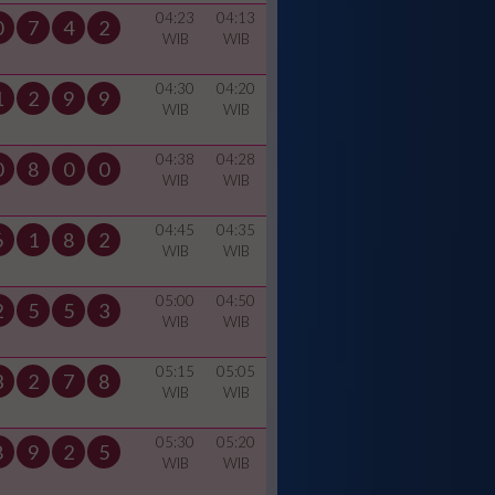
04:23
04:13
0
7
4
2
WIB
WIB
04:30
04:20
1
2
9
9
WIB
WIB
04:38
04:28
0
8
0
0
WIB
WIB
04:45
04:35
6
1
8
2
WIB
WIB
05:00
04:50
2
5
5
3
WIB
WIB
05:15
05:05
3
2
7
8
WIB
WIB
05:30
05:20
8
9
2
5
WIB
WIB