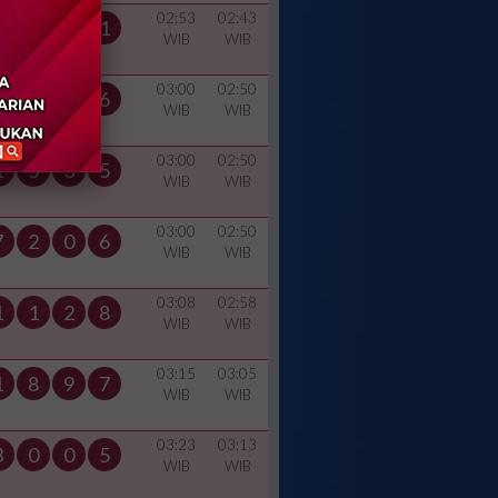
02:53
02:43
2
3
4
1
WIB
WIB
03:00
02:50
5
6
7
6
WIB
WIB
03:00
02:50
1
5
3
5
WIB
WIB
03:00
02:50
7
2
0
6
WIB
WIB
03:08
02:58
1
1
2
8
WIB
WIB
03:15
03:05
1
8
9
7
WIB
WIB
03:23
03:13
3
0
0
5
WIB
WIB