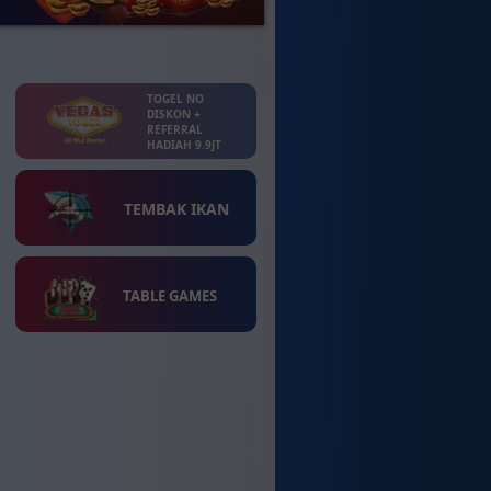
TOGEL NO
DISKON +
REFERRAL
HADIAH 9.9JT
TEMBAK IKAN
TABLE GAMES