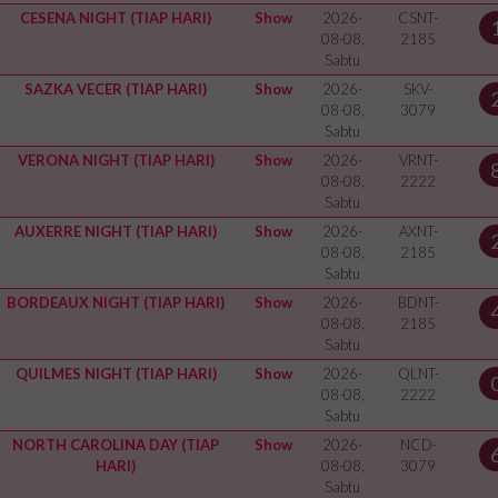
CESENA NIGHT (TIAP HARI)
Show
2026-
CSNT-
08-08,
2185
Sabtu
SAZKA VECER (TIAP HARI)
Show
2026-
SKV-
08-08,
3079
Sabtu
VERONA NIGHT (TIAP HARI)
Show
2026-
VRNT-
08-08,
2222
Sabtu
AUXERRE NIGHT (TIAP HARI)
Show
2026-
AXNT-
08-08,
2185
Sabtu
BORDEAUX NIGHT (TIAP HARI)
Show
2026-
BDNT-
08-08,
2185
Sabtu
QUILMES NIGHT (TIAP HARI)
Show
2026-
QLNT-
08-08,
2222
Sabtu
NORTH CAROLINA DAY (TIAP
Show
2026-
NCD-
HARI)
08-08,
3079
Sabtu