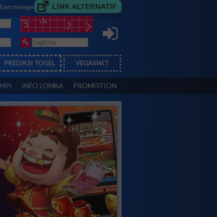
ai cara betting di barcatoto, maka kunjungi www.vegasgroup.info di sana ter
PREDIKSI TOGEL
VEGASNET
MPI
INFO LOMBA
PROMOTION