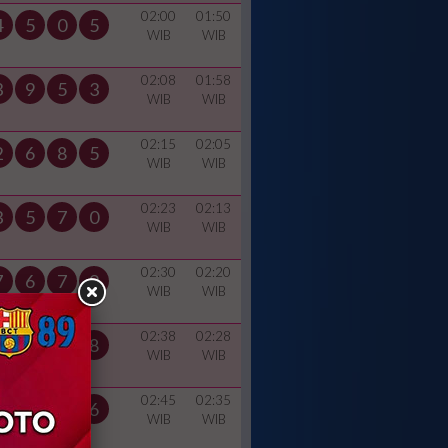
02:00
01:50
4
5
0
5
WIB
WIB
02:08
01:58
3
9
5
3
WIB
WIB
02:15
02:05
2
6
8
5
WIB
WIB
02:23
02:13
3
5
7
0
WIB
WIB
02:30
02:20
7
6
7
9
WIB
WIB
02:38
02:28
2
1
2
8
WIB
WIB
02:45
02:35
6
7
2
6
WIB
WIB