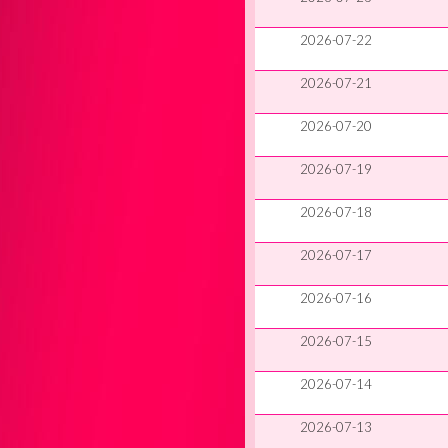
2026-07-22
2026-07-21
2026-07-20
2026-07-19
2026-07-18
2026-07-17
2026-07-16
2026-07-15
2026-07-14
2026-07-13