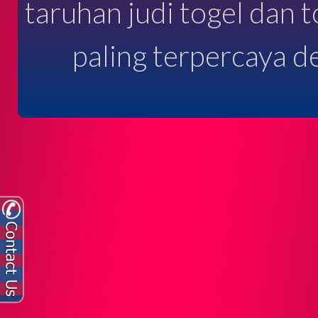
taruhan judi togel dan 
paling terpercaya d