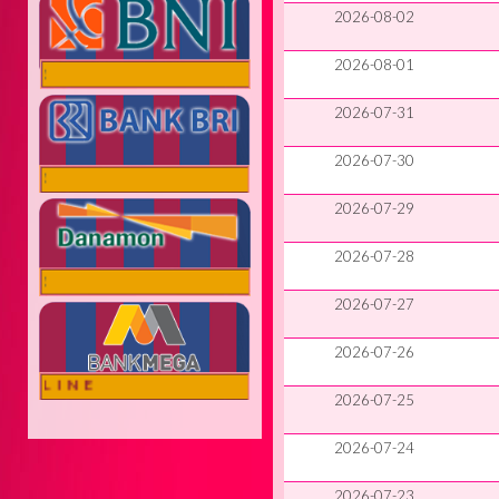
2026-08-02
2026-08-01
ONLINE
2026-07-31
2026-07-30
ONLINE
2026-07-29
2026-07-28
ONLINE
2026-07-27
2026-07-26
FFLINE
2026-07-25
2026-07-24
2026-07-23