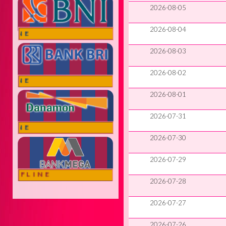
2026-08-05
2026-08-04
ONLINE
2026-08-03
2026-08-02
ONLINE
2026-08-01
2026-07-31
ONLINE
2026-07-30
2026-07-29
OFFLINE
2026-07-28
2026-07-27
2026-07-26