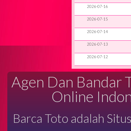
2026-07-16
2026-07-15
2026-07-14
2026-07-13
2026-07-12
Agen Dan Bandar Ta
Online Indon
Barca Toto adalah Situ