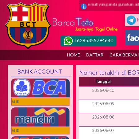
i barca toto ( juaranya togel online ) Pastikan email yang anda gunakan ada
+6285355794640
HOME
DAFTAR
CARA BERMA
BANK ACCOUNT
Nomor terakhir di B
Tanggal
2026-08-10
LINE
2026-08-09
2026-08-08
2026-08-07
LINE