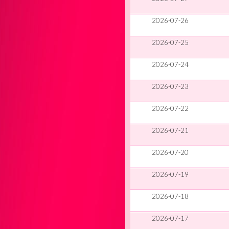
2026-07-26
2026-07-25
2026-07-24
2026-07-23
2026-07-22
2026-07-21
2026-07-20
2026-07-19
2026-07-18
2026-07-17