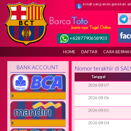
i barca toto ( juaranya togel online ) Pastikan email yang anda gunakan ada
+6287790658903
HOME
DAFTAR
CARA BERMA
BANK ACCOUNT
Nomor terakhir di S
Tanggal
2026-08-07
ONLINE
2026-08-06
2026-08-05
2026-08-04
ONLINE