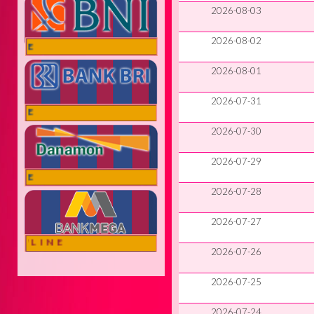
2026-08-03
2026-08-02
ONLINE
2026-08-01
2026-07-31
ONLINE
2026-07-30
2026-07-29
ONLINE
2026-07-28
2026-07-27
FFLINE
2026-07-26
2026-07-25
2026-07-24