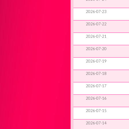
2026-07-23
2026-07-22
2026-07-21
2026-07-20
2026-07-19
2026-07-18
2026-07-17
2026-07-16
2026-07-15
2026-07-14