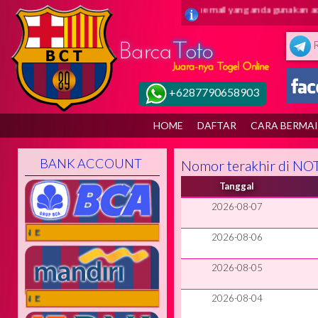
i barca toto ( juaranya togel online ) Pastikan email yang anda gunakan ada
+6287790658903
HOME
DAFTAR
CARA BERMA
BANK ACCOUNT
Nomor terakhir di N
Tanggal
2026-08-07
ONLINE
2026-08-06
2026-08-05
2026-08-04
ONLINE