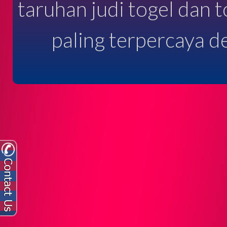
taruhan judi togel dan 
paling terpercaya d