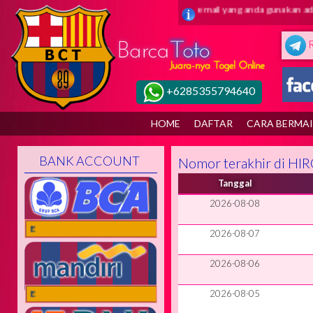
i barca toto ( juaranya togel online ) Pastikan email yang anda gunakan ada
+6285355794640
HOME
DAFTAR
CARA BERMA
BANK ACCOUNT
Nomor terakhir di HI
Tanggal
2026-08-08
ONLINE
2026-08-07
2026-08-06
2026-08-05
ONLINE