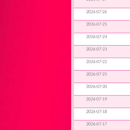
2026-07-26
2026-07-25
2026-07-24
2026-07-23
2026-07-22
2026-07-21
2026-07-20
2026-07-19
2026-07-18
2026-07-17