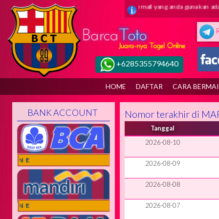
 barca toto ( juaranya togel online ) Pastikan email yang anda gunakan adal
+6285355794640
HOME
DAFTAR
CARA BERMA
BANK ACCOUNT
Nomor terakhir di MA
Tanggal
2026-08-10
LINE
2026-08-09
2026-08-08
2026-08-07
LINE