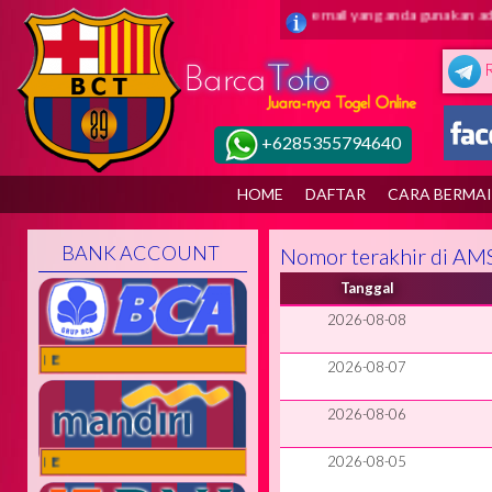
i barca toto ( juaranya togel online ) Pastikan email yang anda gunakan ada
+6285355794640
HOME
DAFTAR
CARA BERMA
BANK ACCOUNT
Nomor terakhir di A
Tanggal
2026-08-08
ONLINE
2026-08-07
2026-08-06
2026-08-05
ONLINE