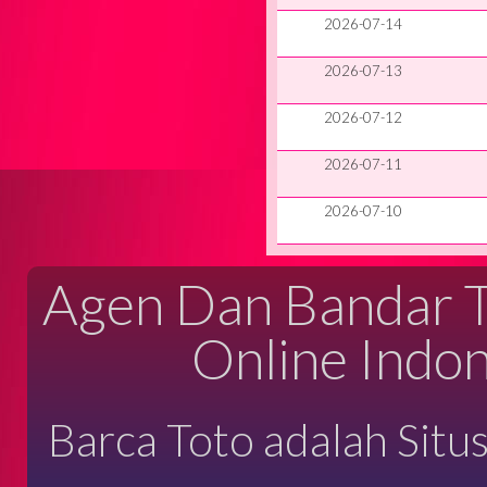
2026-07-14
2026-07-13
2026-07-12
2026-07-11
2026-07-10
Agen Dan Bandar Ta
Online Indon
Barca Toto adalah Situ